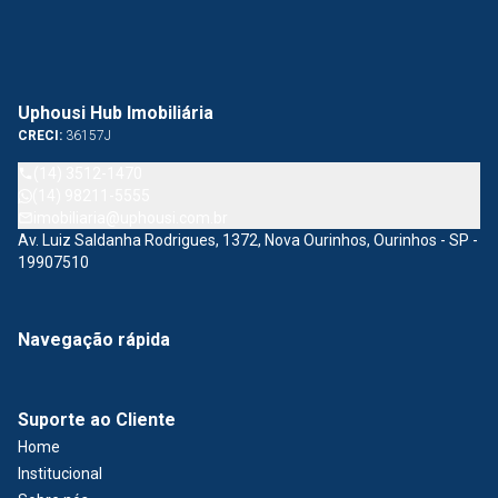
Uphousi Hub Imobiliária
CRECI:
36157J
(14) 3512-1470
(14) 98211-5555
imobiliaria@uphousi.com.br
Av. Luiz Saldanha Rodrigues, 1372, Nova Ourinhos, Ourinhos - SP -
19907510
Navegação rápida
Suporte ao Cliente
Home
Institucional