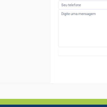
Lançamentos imobiliários
com soluções como financ
complementares 👉 Cada atendimento é conduzido com método,
clareza e foco no resultado. Porque no final, mais do que experiênc
que realmente importa é isso: segurança na decisão e tranqui
todo o processo.