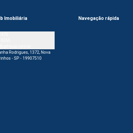
b Imobiliária
Navegação rápida
1470
-5555
a@uphousi.com.br
danha Rodrigues, 1372, Nova
rinhos - SP - 19907510