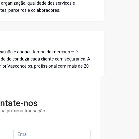
 organização, qualidade dos serviços e
ntes, parceiros e colaboradores.
ncia não é apenas tempo de mercado — é
ade de conduzir cada cliente com segurança. A
nior Vasconcelos, profissional com mais de 20
o imobiliário, com experiência em diferentes
o São Paulo capital, Paraná, Bahia e atualmente
s mais eficientes, negociações mais seguras e
ntate-nos
rofissional em cada etapa do processo. Na
e o cliente não está lidando apenas com uma
sua próxima transação
 estrutura que entende o mercado em
amente como conduzir cada situação para o
e imóveis com controle e previsibilidade