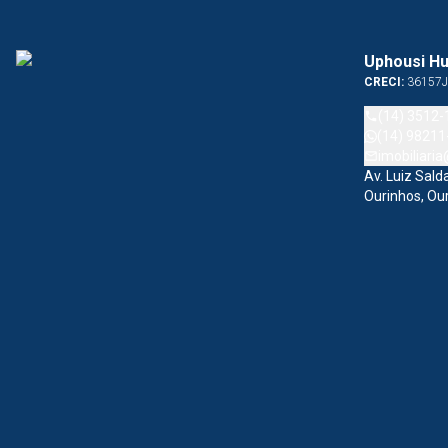
Uphousi Hu
CRECI:
36157J
(14) 3512-
(14) 98211
imobiliari
Av. Luiz Sal
Ourinhos, Ou