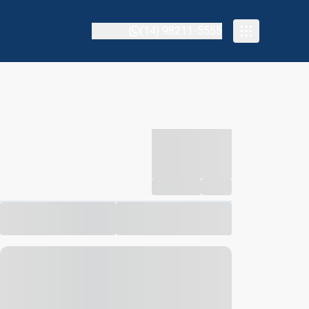
(14) 98211-5555
-----------
--
Compartilhar
Favorito