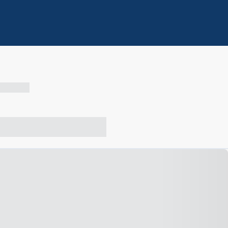
-- --- ------
-- ----- ----- --- ------