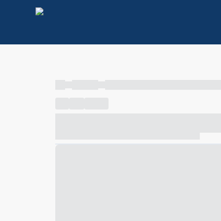
----
----- -----
----- ----- -- ------ ---- ---- -- ----- ----- ---
----
-----
---- ------
----- ----- -- ------ ---- ---- -- ---
----- ----- -- ------ ---- ---- -- ----- ----- ----- --- ------