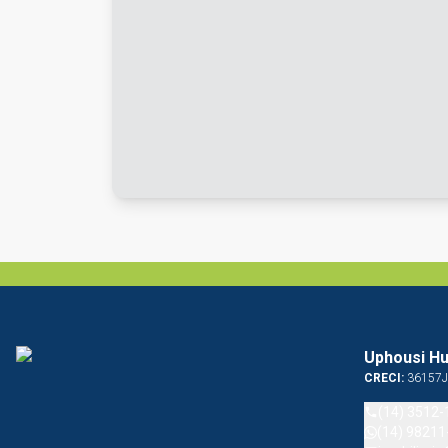
Uphousi Hu
CRECI:
36157J
(14) 3512-
(14) 98211