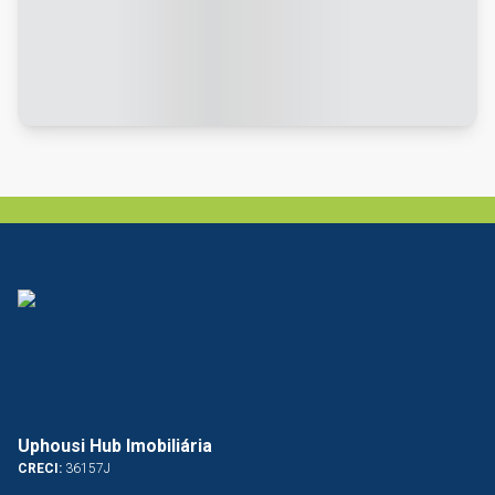
Uphousi Hub Imobiliária
CRECI:
36157J