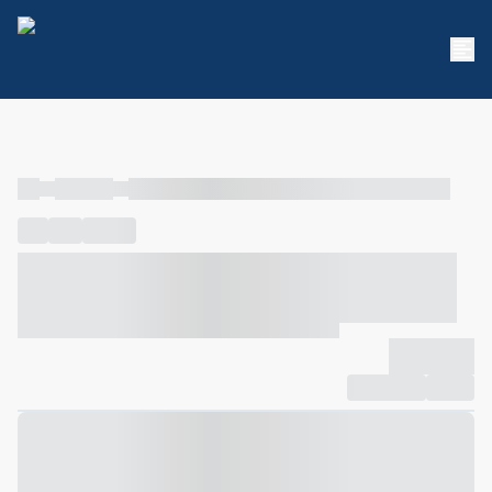
----
----- -----
----- ----- -- ------ ---- ---- -- ----- ----- ----- --- ------
----
-----
---- ------
----- ----- -- ------ ---- ---- -- ----- ----- -----
--- ------
----- ----- -- ------ ---- ---- -- ----- ----- ----- --- ------
-------------
Compartilhar
Favorito