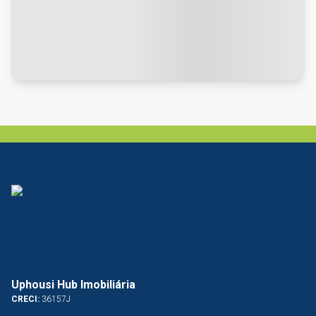
Uphousi Hub Imobiliária
CRECI:
36157J