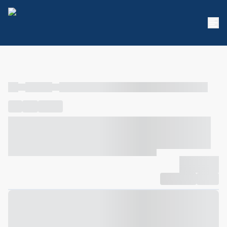
----
----- -----
----- ----- -- ------ ---- ---- -- ----- ----- ----- --- ------
----
-----
---- ------
----- ----- -- ------ ---- ---- -- ----- ----- -----
--- ------
----- ----- -- ------ ---- ---- -- ----- ----- ----- --- ------
-------------
Compartilhar
Favorito