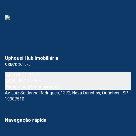
Uphousi Hub Imobiliária
CRECI:
36157J
(14) 3512-1470
(14) 98211-5555
imobiliaria@uphousi.com.br
Av. Luiz Saldanha Rodrigues, 1372, Nova Ourinhos, Ourinhos - SP -
19907510
Navegação rápida