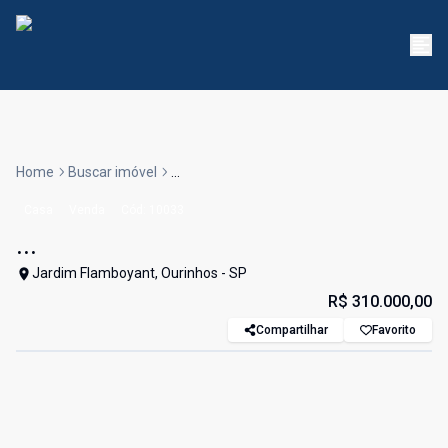
Home
Buscar imóvel
...
Casa
Venda
Cód:
10033
...
Jardim Flamboyant, Ourinhos - SP
R$ 310.000,00
Compartilhar
Favorito