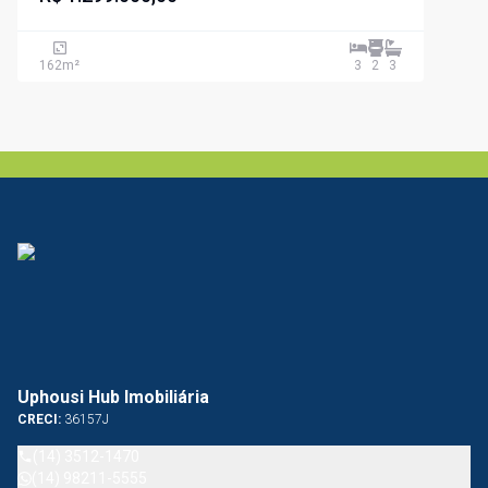
162
m²
3
2
3
Uphousi Hub Imobiliária
CRECI:
36157J
(14) 3512-1470
(14) 98211-5555