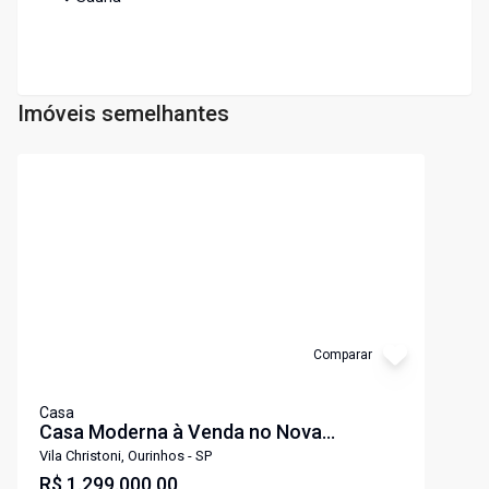
Imóveis semelhantes
Cód:
CA0214
Comparar
Casa
Casa Moderna à Venda no Nova
Alcântara, Ourinhos - 3 Dorms,
Vila Christoni, Ourinhos - SP
Planejados e Lazer Completo
R$ 1.299.000,00