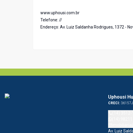
www.uphousi.com.br
Telefone: //
Endereço: Av. Luiz Saldanha Rodrigues, 1372 - No
Uphousi Hu
CRECI:
36157J
(14) 3512-
(14) 98211
imobiliari
Av. Luiz Sal