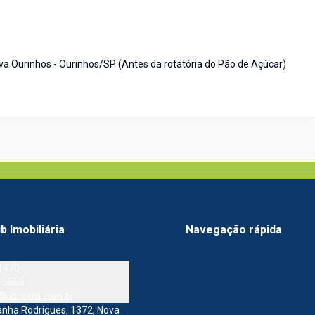
va Ourinhos - Ourinhos/SP (Antes da rotatória do Pão de Açúcar)
b Imobiliária
Navegação rápida
1470
-5555
a@uphousi.com.br
danha Rodrigues, 1372, Nova