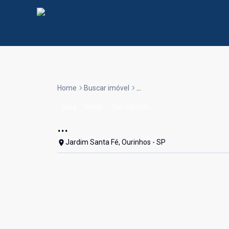
Home
Buscar imóvel
...
Casa
Venda
Cód:
CA0050
...
Jardim Santa Fé, Ourinhos - SP