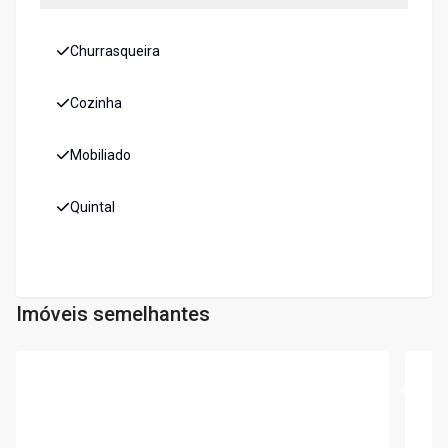
Churrasqueira
Cozinha
Mobiliado
Quintal
Imóveis semelhantes
Cód:
10034
Cód:
C