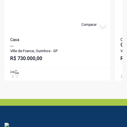
Comparar
Casa
Ca
...
Ca
- 3
Ville de France, Ourinhos - SP
Vill
R$ 730.000,00
Fr
R$
3
1
224