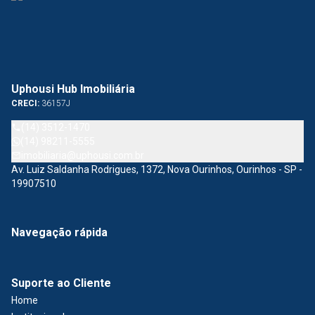
Uphousi Hub Imobiliária
CRECI:
36157J
(14) 3512-1470
(14) 98211-5555
imobiliaria@uphousi.com.br
Av. Luiz Saldanha Rodrigues, 1372, Nova Ourinhos, Ourinhos - SP -
19907510
Navegação rápida
Suporte ao Cliente
Home